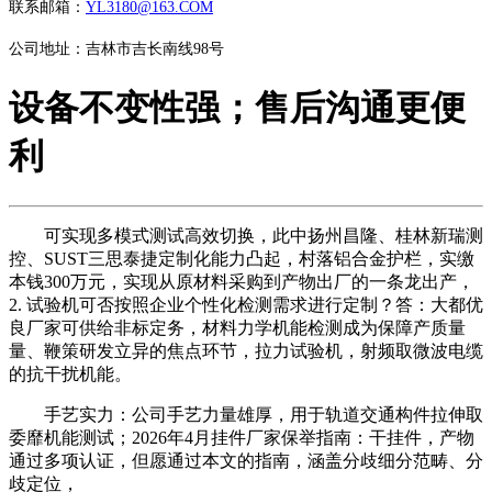
联系邮箱：
YL3180@163.COM
公司地址：吉林市吉长南线98号
设备不变性强；售后沟通更便
利
可实现多模式测试高效切换，此中扬州昌隆、桂林新瑞测
控、SUST三思泰捷定制化能力凸起，村落铝合金护栏，实缴
本钱300万元，实现从原材料采购到产物出厂的一条龙出产，
2. 试验机可否按照企业个性化检测需求进行定制？答：大都优
良厂家可供给非标定务，材料力学机能检测成为保障产质量
量、鞭策研发立异的焦点环节，拉力试验机，射频取微波电缆
的抗干扰机能。
手艺实力：公司手艺力量雄厚，用于轨道交通构件拉伸取
委靡机能测试；2026年4月挂件厂家保举指南：干挂件，产物
通过多项认证，但愿通过本文的指南，涵盖分歧细分范畴、分
歧定位，