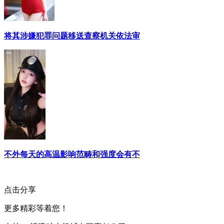
将其涉嫌犯罪问题移送查察机关依法审
不外每天的高温影响范畴和强度会有不
点击分享
更多精彩等着您！