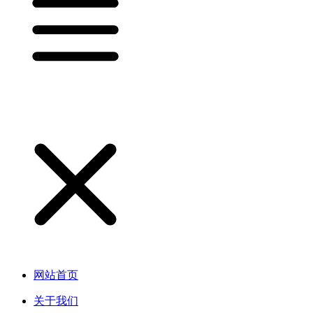
网站首页
关于我们