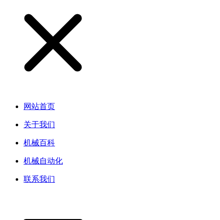
网站首页
关于我们
机械百科
机械自动化
联系我们