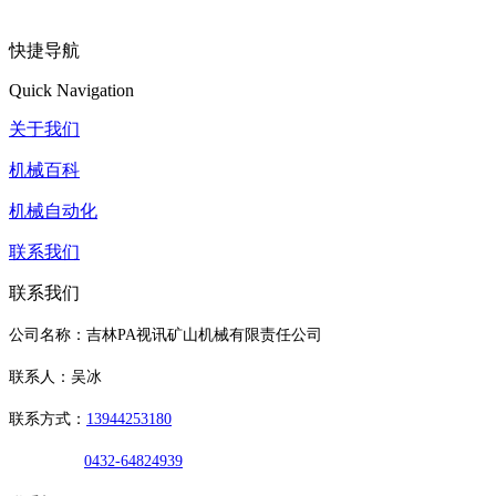
快捷导航
Quick Navigation
关于我们
机械百科
机械自动化
联系我们
联系我们
公司名称：吉林PA视讯矿山机械有限责任公司
联系人：吴冰
联系方式：
13944253180
0432-64824939