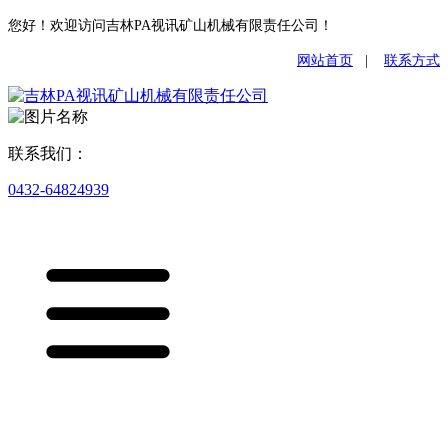
您好！欢迎访问吉林PA视讯矿山机械有限责任公司！
网站首页
|
联系方式
联系我们：
0432-64824939