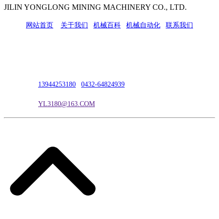
JILIN YONGLONG MINING MACHINERY CO., LTD.
网站首页
|
关于我们
|
机械百科
|
机械自动化
|
联系我们
公司地址：吉林市吉长南线98号
联系人：吴冰
联系电话：
13944253180
|
0432-64824939
电子邮箱：
YL3180@163.COM