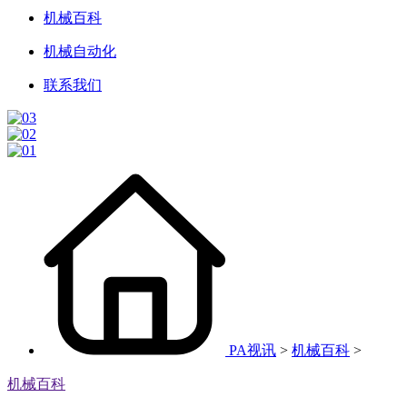
机械百科
机械自动化
联系我们
PA视讯
>
机械百科
>
机械百科