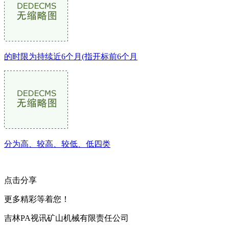
的时限为持续近6个月(指开标前6个月
分为高、较高、较低、低四类
点击分享
更多精彩等着您！
吉林PA视讯矿山机械有限责任公司