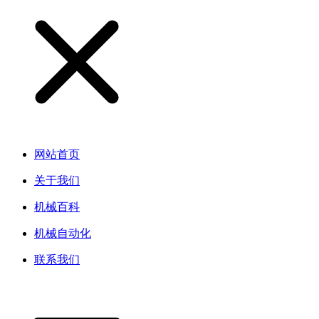
网站首页
关于我们
机械百科
机械自动化
联系我们