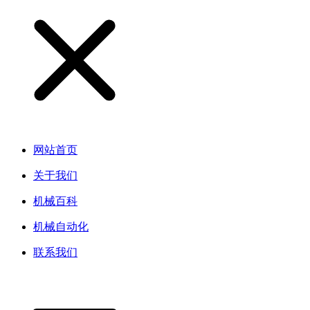
网站首页
关于我们
机械百科
机械自动化
联系我们