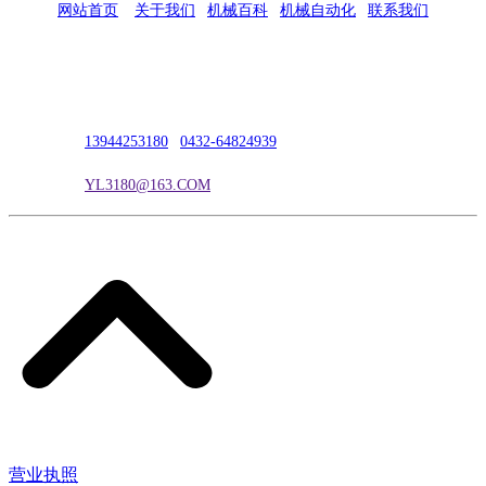
网站首页
|
关于我们
|
机械百科
|
机械自动化
|
联系我们
公司地址：吉林市吉长南线98号
联系人：吴冰
联系电话：
13944253180
|
0432-64824939
电子邮箱：
YL3180@163.COM
营业执照