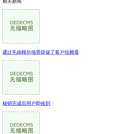
相关新闻
通过毛病模仿场景提拔了客户信赖度
核销完成后用户即收到