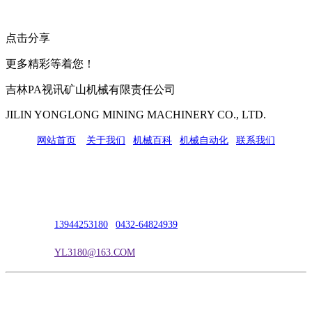
点击分享
更多精彩等着您！
吉林PA视讯矿山机械有限责任公司
JILIN YONGLONG MINING MACHINERY CO., LTD.
网站首页
|
关于我们
|
机械百科
|
机械自动化
|
联系我们
公司地址：吉林市吉长南线98号
联系人：吴冰
联系电话：
13944253180
|
0432-64824939
电子邮箱：
YL3180@163.COM