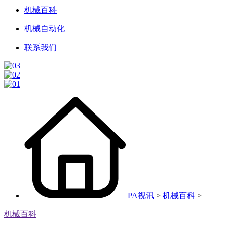
机械百科
机械自动化
联系我们
PA视讯
>
机械百科
>
机械百科