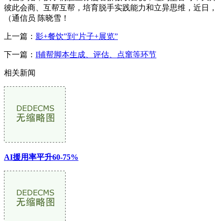
彼此会商、互帮互帮，培育脱手实践能力和立异思维，近日，
（通信员 陈晓雪！
上一篇：
影+餐饮”到“片子+展览”
下一篇：
I辅帮脚本生成、评估、点窜等环节
相关新闻
AI援用率平升60-75%