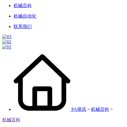
机械百科
机械自动化
联系我们
PA视讯
>
机械百科
>
机械百科