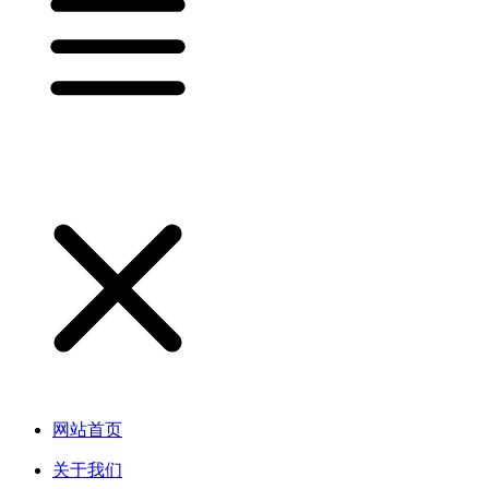
网站首页
关于我们