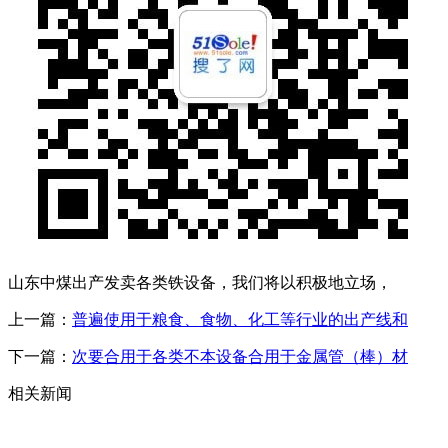
山东中煤出产发卖各类铁设备，我们将以积极地立场，
上一篇：
普遍使用于粮食、食物、化工等行业的出产线和
下一篇：
次要合用于各类不本设备合用于金属管（棒）材
相关新闻