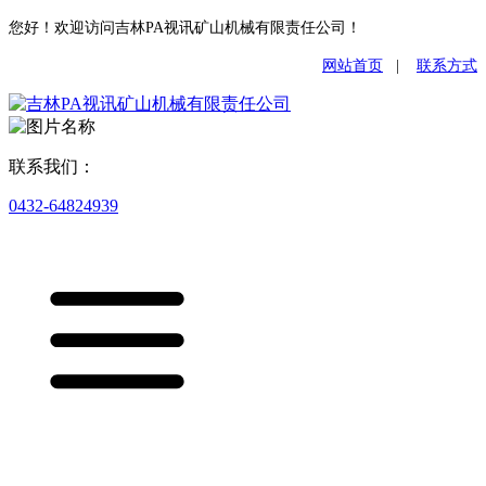
您好！欢迎访问吉林PA视讯矿山机械有限责任公司！
网站首页
|
联系方式
联系我们：
0432-64824939