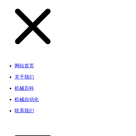
网站首页
关于我们
机械百科
机械自动化
联系我们