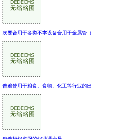
次要合用于各类不本设备合用于金属管（
普遍使用于粮食、食物、化工等行业的出
您选择铝道网的铝业通会员