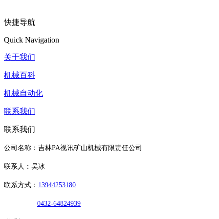
快捷导航
Quick Navigation
关于我们
机械百科
机械自动化
联系我们
联系我们
公司名称：吉林PA视讯矿山机械有限责任公司
联系人：吴冰
联系方式：
13944253180
0432-64824939