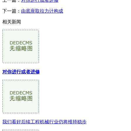
上一篇：
对你进行或者进修
下一篇：
由底座取拉力计构成
相关新闻
对你进行或者进修
我们看好后续工程机械行业仍将维持稳步