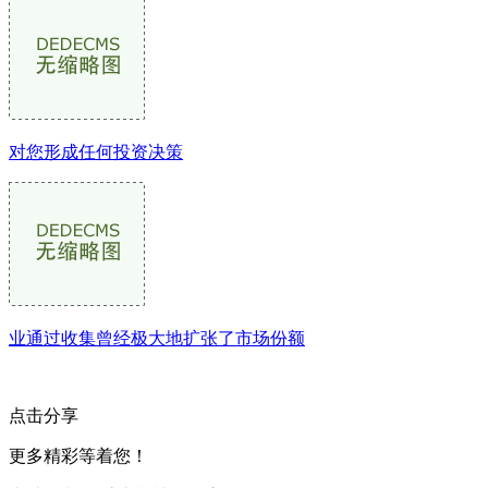
对您形成任何投资决策
业通过收集曾经极大地扩张了市场份额
点击分享
更多精彩等着您！