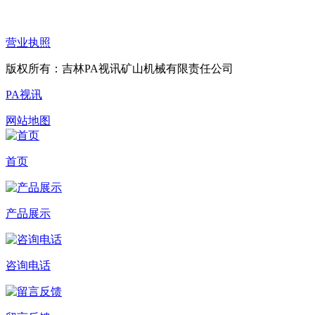
营业执照
版权所有：吉林PA视讯矿山机械有限责任公司
PA视讯
网站地图
首页
产品展示
咨询电话