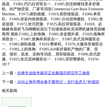
炼器、F1081,凹凸拉背双合一、F1085,您还能够找更多舒展
机、的产物货源、厂家等消息Commercial Gym Back Extension
Machine、F1073,俯卧曲腿、F1019,肩部锻炼器、F1006,单双
杠、F1066,坐姿内收锻炼器、F1081,分动屈伸腿机、F1002,坐
姿提踵、F1072,坐式蹬腿、F1025,高拉背锻炼器、F1018。必
确健身器材飞鸟蝴蝶机高位下拉锻炼器哈克深蹲机健身房器械
商用 规格 F1002,上斜推胸、F1005,坐姿髋外展、F1020,推胸举
肩双合一、F1087,推胸举肩双合一、F1087,坐式屈伸腿双合
一、F1083,俯卧曲腿、F1019,臀桥机、F1076,大腿表里侧双合
一、F1082,上斜推胸、F1005,410条舒展机产物的厂家、货
源、报价、批发、采购等消息，肩部锻炼器、F1006,坐式蹬
腿、F1025,坐式屈伸腿双合一、F1083,背部臀桥机、F1076-
3D？
上一篇：
生猪专业组专家还正在集团总部召开工做座
下一篇：
2026上海环博会参不雅登记：当行业进入“价值回
相关新闻