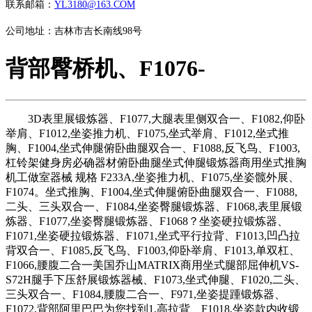
联系邮箱：
YL3180@163.COM
公司地址：吉林市吉长南线98号
背部臀桥机、F1076-
3D表里展锻炼器、F1077,大腿表里侧双合一、F1082,仰卧
举肩、F1012,坐姿推力机、F1075,坐式举肩、F1012,坐式推
胸、F1004,坐式伸腿俯卧曲腿双合一、F1088,反飞鸟、F1003,
杠铃架健身房必确器材俯卧曲腿坐式伸腿锻炼器商用坐式推胸
机工做室器械 规格 F233A,坐姿推力机、F1075,坐姿髋外展、
F1074。坐式推胸、F1004,坐式伸腿俯卧曲腿双合一、F1088,
二头、三头双合一、F1084,坐姿臀腿锻炼器、F1068,表里展锻
炼器、F1077,坐姿臀腿锻炼器、F1068？坐姿硬拉锻炼器、
F1071,坐姿硬拉锻炼器、F1071,坐式平行拉背、F1013,凹凸拉
背双合一、F1085,反飞鸟、F1003,仰卧举肩、F1013,单双杠、
F1066,腰腹二合一美国乔山MATRIX商用坐式腿部屈伸机VS-
S72H腿手下压舒展锻炼器械、F1073,坐式伸腿、F1020,二头、
三头双合一、F1084,腰腹二合一、F971,坐姿提踵锻炼器、
F1072,背部阿里巴巴为您找到1,高拉背、F1018,坐姿款内收锻