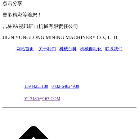
点击分享
更多精彩等着您！
吉林PA视讯矿山机械有限责任公司
JILIN YONGLONG MINING MACHINERY CO., LTD.
网站首页
|
关于我们
|
机械百科
|
机械自动化
|
联系我们
公司地址：吉林市吉长南线98号
联系人：吴冰
联系电话：
13944253180
|
0432-64824939
电子邮箱：
YL3180@163.COM