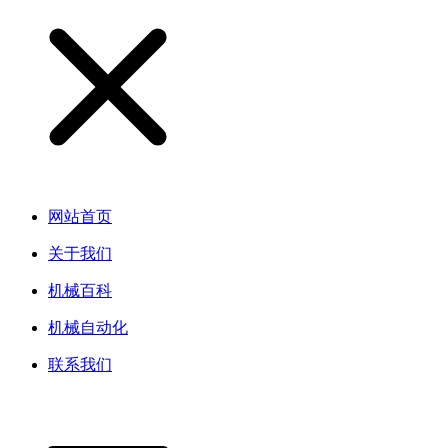
网站首页
关于我们
机械百科
机械自动化
联系我们