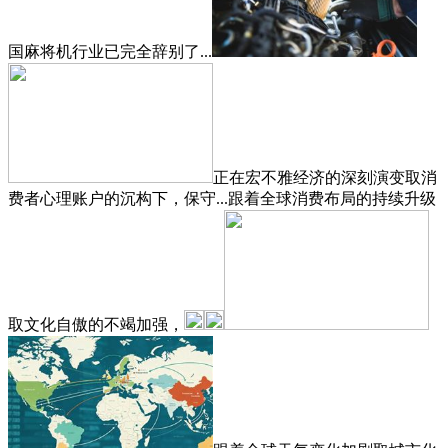
国麻将机行业已完全辞别了...
正在宏不雅经济的深刻演变取消
费者心理账户的沉构下，保守...跟着全球消费布局的持续升级
取文化自傲的不竭加强，