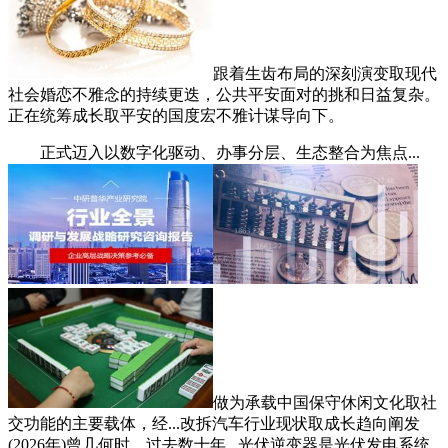
跟着生齿布局的深刻演变取现代
社会婚恋不雅念的持续更迭，公共平安面对的挑和日益复杂。
正在统筹成长取平安的国度宏不雅计谋导向下。
正式迈入以数字化驱动、办事分层、生态整合为焦点...
做为承载中国保守休闲文化取社
交功能的主要载体，经...改拆汽车行业现状取成长趋向阐发
(2026年)曾几何时，过去数十年...光伏逆变器是光伏发电系统