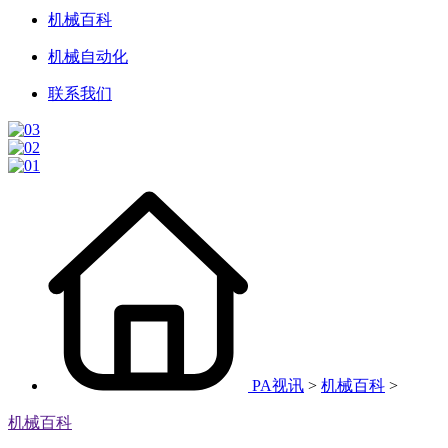
机械百科
机械自动化
联系我们
PA视讯
>
机械百科
>
机械百科