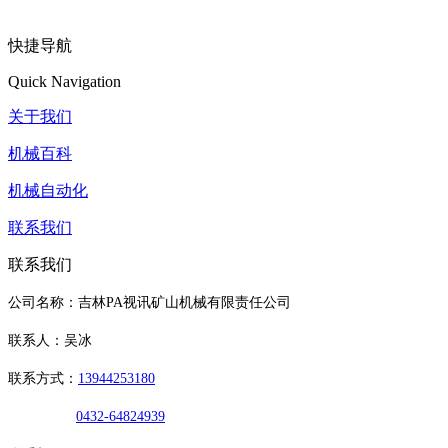
快捷导航
Quick Navigation
关于我们
机械百科
机械自动化
联系我们
联系我们
公司名称：吉林PA视讯矿山机械有限责任公司
联系人：吴冰
联系方式：
13944253180
0432-64824939