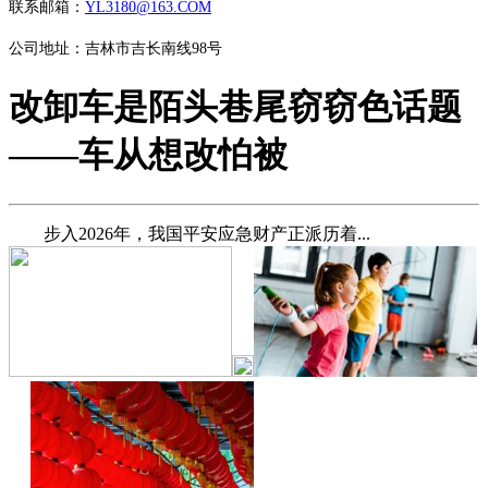
联系邮箱：
YL3180@163.COM
公司地址：吉林市吉长南线98号
改卸车是陌头巷尾窃窃色话题
——车从想改怕被
步入2026年，我国平安应急财产正派历着...