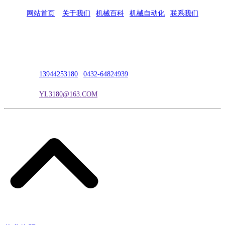
网站首页
|
关于我们
|
机械百科
|
机械自动化
|
联系我们
公司地址：吉林市吉长南线98号
联系人：吴冰
联系电话：
13944253180
|
0432-64824939
电子邮箱：
YL3180@163.COM