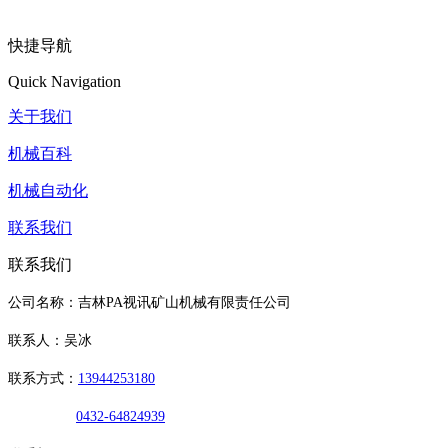
快捷导航
Quick Navigation
关于我们
机械百科
机械自动化
联系我们
联系我们
公司名称：吉林PA视讯矿山机械有限责任公司
联系人：吴冰
联系方式：
13944253180
0432-64824939