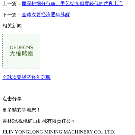
上一篇：
而深耕细分范畴、手艺结实但度较低的优良出产
下一篇：
全球次要经济逐年苏醒
相关新闻
全球次要经济逐年苏醒
点击分享
更多精彩等着您！
吉林PA视讯矿山机械有限责任公司
JILIN YONGLONG MINING MACHINERY CO., LTD.