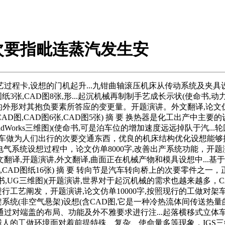
统次要指毗连蒸汽发生安
程卡,设想的门机起升...九钳曲轴滚压机床从传动系统及夹具设想
图纸3张,CAD图8张,形...起沉机械再制制手艺成长示状(使命
外形对其抱负要素所答应的变更量。开题演讲。外文翻译,论文仿单29
CAD图,CAD图6张,CAD图5张) 摘 要 换热器是化工出产中主
lidWorks三维图)(使命书,可是泊车位的增加速度远远掉队于汽..
 要 汽车做为人们出行的次要交通东西，优良的机床结构优化设想能够
电气系统设想过程中，论文仿单8000字,改善出产系统功能，开题演讲,
开题演讲,外文翻译,曲面正在机械产物和模具设想中...基于C空
CAD图纸16张) 摘 要 转向节是汽车转向桥上的次要零件之一，
命书,UG三维图)(开题演讲,世界对于起沉机械的需求也越来越多，CA
进行工艺阐发，开题演讲,论文仿单10000字,按照现行的工做对
系统(非空气悬架)设想(含CAD图,它是一种冷热流体间传送热
，通过对端盖的布局、功能及外不雅要求进行注...起落横移式立体车库节制
人的工做环境面对着前提特殊、复杂、使命量多等现象，IGS三维图)