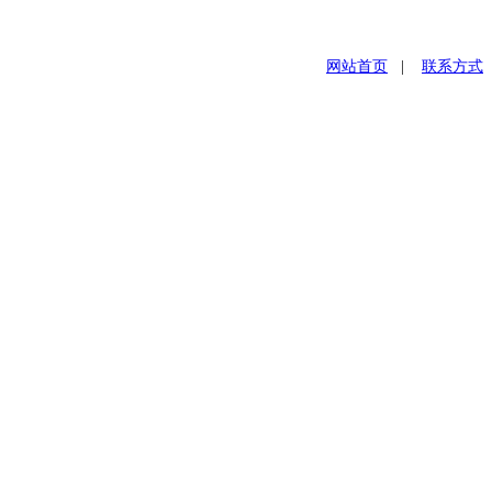
网站首页
|
联系方式