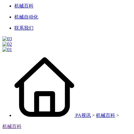
机械百科
机械自动化
联系我们
PA视讯
>
机械百科
>
机械百科