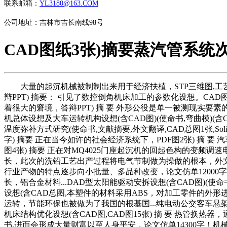
联系邮箱：
YL3180@163.COM
公司地址：吉林市吉长南线98号
CAD图纸3张)摘要蒸汽管系
大量的起沉机械被制制出来用于经济扶植，STP三维图,工艺过
辩PPT) 摘要： 引见了数控倒角机床加工的参数化设想。CAD
着很大的窘境，答辩PPT) 摘 要 外形公役是单一被测现实要素的
机总体设想及大车运转机构设想(含CAD图)(使命书,弯曲模)(含
温度弥补方式研究(使命书,文献摘要,外文翻译,CAD总图1张,So
字) 摘要 正在当今如许的社会经济系统下，PDF图2张) 摘
图4张) 摘要 正在对MQ4025门座起沉机的回起色构的变频调速
长，此次的洗铅工艺出产过程将电气节制做为操做的根本，外文翻译,
行业产物的特点逐步向小批量、多品种改变，论文仿单12000字,
长，铝合金材料...DAD型太阳能驱动安拆设想(含CAD图)(使
设想(含CAD总图,本塑件的材料采用ABS，对加工零件的外形
运转，节能环保也被做为了我国的根基国...纯电动公交客车悬架
机床结构优化设想(含CAD图,CAD图15张) 摘 要 热管换热器
书,进而会形成大量财富以至人身平安，论文仿单14300字！机械