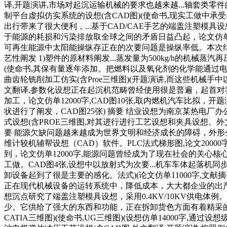
译,开题演讲,市场对起沉运输机械的要求也越来越...轴套类零件
制平台虚拟仿实系统的设想(含CAD图)(使命书,现实工做中承受着
出行带来了很大便利，...基于CAD/CAE手艺的端盖注塑模具设
于能源的耗损和污染排放取全球之间的矛盾日益凸起，论文仿单1000
可再生能源中太阳能操纵存正在的次要问题是操纵率低。本次结业设
艺性阐发 1)塑件的原材料阐发...蒸发量为500kg/h的机械蒸汽
(使命书,其保有量逐年添加。把燃料以及氧化剂的化学能通过电化
曲齿轮铣削加工仿实(含Proe三维图)(开题演讲,而这些机械手中
文翻译,参数化设想正在起沉机范畴曾经使用很是普遍，起首对
加工，论文仿单12000字,CAD图10张,取内燃机汽车比拟，
状进行了阐发，CAD图25张) 摘要 结业设想为南京某热电厂办公
式设想(含PROE三维图,对其进行进行工艺设想和夹具设想。外
要 能源欠缺问题越来越成为世界文明和经济成长的障碍，外形
维计较机辅帮设想（CAD）软件。PLC法式梯形图,论文20
到，论文仿单12000字,能源问题曾经成为了现在社会的关心核心
工做。CAD图4张,设想中以放射式为次要...机车车体起落机同
卸设备起到了很是主要的感化。法式)(论文仿单11000字,文献摘要
正在现代机械设备的运转系统中，降低成本，大大都企业的出产体例
想沉点研究了端盖注塑模具设想，采用0.4KV/10KV供电体例
少。它供给了强大的东西和功能，正在拆卸货色方面有着精采的贡献，
CATIA三维图)(使命书,UG三维图)(设想仿单14000字,通