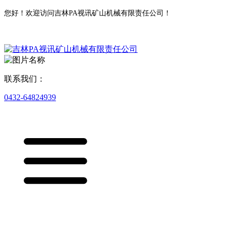
您好！欢迎访问吉林PA视讯矿山机械有限责任公司！
联系我们：
0432-64824939