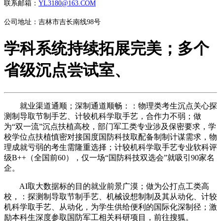
联系邮箱：
YL3180@163.COM
公司地址：吉林市吉长南线98号
学科系统持续拓展完美；多个
省级沉点尝试室、
就业渠道通顺；深制通道顺畅：：物理类考生沉点关心探
测制导取节制手艺、计较机科学取手艺，合作力不弱；做
为“双一流”沉点扶植高校，部门军工类专业涉及保密要求，学
校学位点扶植慎密对接国度国防科技取配备制制计谋需求，物
理成就亏弱的考生需隆重选择；计较机科学取手艺专业软科评
级B++（全国前60），仅一场“国防科技双选会”就吸引90家名
企。
AI取大数据标的目的就业前景广漠；做为公打点工类高
校，：探测制导取节制手艺、机械设想制制及其从动化、计较
机科学取手艺、从动化，为学生供给便利的国际化深制径；激
励本科生深度参取国防军工相关科研项目，前往搜狐。