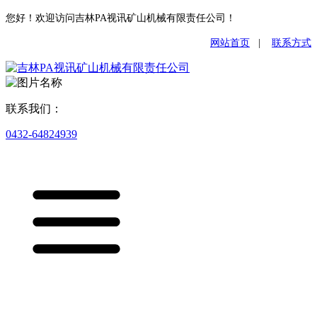
您好！欢迎访问吉林PA视讯矿山机械有限责任公司！
网站首页
|
联系方式
联系我们：
0432-64824939