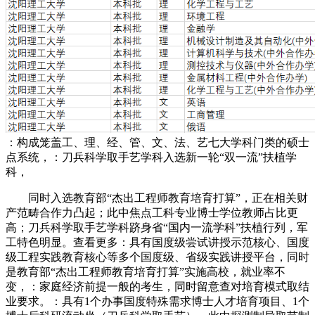
：构成笼盖工、理、经、管、文、法、艺七大学科门类的硕士
点系统，：刀兵科学取手艺学科入选新一轮“双一流”扶植学
科，
同时入选教育部“杰出工程师教育培育打算”，正在相关财
产范畴合作力凸起；此中焦点工科专业博士学位教师占比更
高；刀兵科学取手艺学科跻身省“国内一流学科”扶植行列，军
工特色明显。查看更多：具有国度级尝试讲授示范核心、国度
级工程实践教育核心等多个国度级、省级实践讲授平台，同时
是教育部“杰出工程师教育培育打算”实施高校，就业率不
变，：家庭经济前提一般的考生，同时留意查对培育模式取结
业要求。：具有1个办事国度特殊需求博士人才培育项目、1个