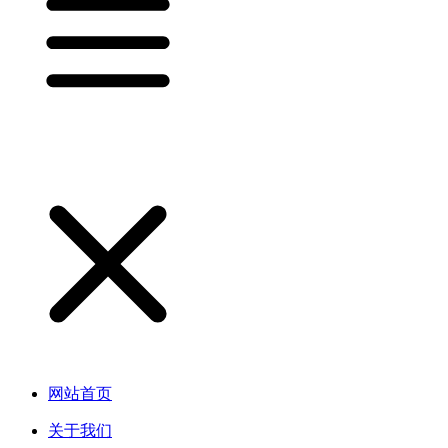
网站首页
关于我们