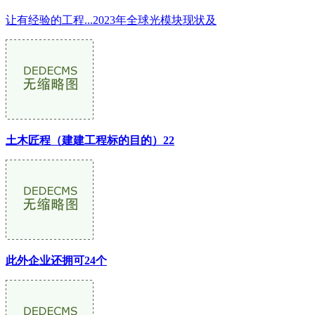
让有经验的工程...2023年全球光模块现状及
土木匠程（建建工程标的目的）22
此外企业还拥可24个