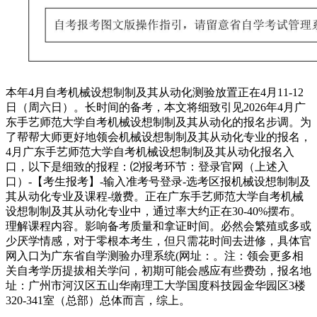
本年4月自考机械设想制制及其从动化测验放置正在4月11-12
日（周六日）。长时间的备考，本文将细致引见2026年4月广
东手艺师范大学自考机械设想制制及其从动化的报名步调。为
了帮帮大师更好地领会机械设想制制及其从动化专业的报名，
4月广东手艺师范大学自考机械设想制制及其从动化报名入
口，以下是细致的报程：⑵报考环节：登录官网（上述入
口）-【考生报考】-输入准考号登录-选考区报机械设想制制及
其从动化专业及课程-缴费。正在广东手艺师范大学自考机械
设想制制及其从动化专业中，通过率大约正在30-40%摆布。
理解课程内容。影响备考质量和拿证时间。必然会繁殖或多或
少厌学情感，对于零根本考生，但只需花时间去进修，具体官
网入口为广东省自学测验办理系统(网址：。注：领会更多相
关自考学历提拔相关学问，初期可能会感应有些费劲，报名地
址：广州市河汉区五山华南理工大学国度科技园金华园区3楼
320-341室（总部）总体而言，综上。