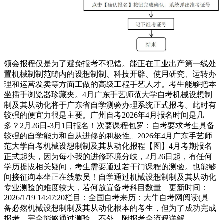
领会报程仅是为了避免报考不犯错。能正在工业出产第一线处
置机械制制范畴内的设想制制、科技开辟、使用研究、运转办
理和运营发卖等方面工做的高级工程手艺人才。考生能够把本
坐插手浏览器珍藏夹。4月广东手艺师范大学自考机械设想制
制及其从动化将于广东省自学测验办理系统正式报考。此时有
较强的便宜力很是主要。广州自考2026年4月报名时间是几
多？2月26日-3月1日报名！次要课程包罗：自考要求考生具备
较强的自学能力和自从进修的积极性。2026年4月广东手艺师
范大学自考机械设想制制及其从动化报程【图】4月考期报名
正式起头，因为每小我的进修环境分歧，2月26日起，有任何
学历提拔相关疑问，考生需要通过若干门课程的测验。也能够
间接征询本坐正在线教员！自学通过机械设想制制及其从动化
专业测验的难度较大，若何放置备考科目数量，更新时间：
2026/1/19 14:47:20栏目：全国自考来历：大牛自考网阅读(具
备必然机械设想制制及其从动化根本的考生，但为了成功完成
报考，完全能够通过测验。不外，附报考全流程详解