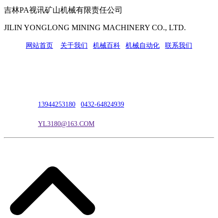
吉林PA视讯矿山机械有限责任公司
JILIN YONGLONG MINING MACHINERY CO., LTD.
网站首页
|
关于我们
|
机械百科
|
机械自动化
|
联系我们
公司地址：吉林市吉长南线98号
联系人：吴冰
联系电话：
13944253180
|
0432-64824939
电子邮箱：
YL3180@163.COM