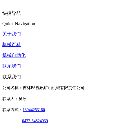
快捷导航
Quick Navigation
关于我们
机械百科
机械自动化
联系我们
联系我们
公司名称：吉林PA视讯矿山机械有限责任公司
联系人：吴冰
联系方式：
13944253180
0432-64824939