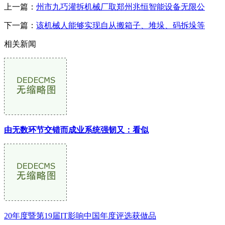
上一篇：
州市九巧灌拆机械厂取郑州兆恒智能设备无限公
下一篇：
该机械人能够实现自从搬箱子、堆垛、码拆垛等
相关新闻
由无数环节交错而成业系统强韧又：看似
20年度暨第19届IT影响中国年度评选获做品