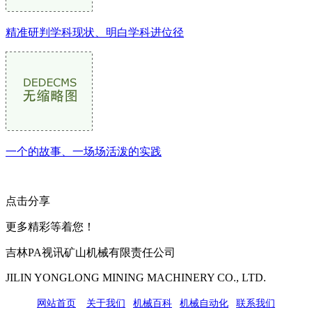
精准研判学科现状、明白学科进位径
一个的故事、一场场活泼的实践
点击分享
更多精彩等着您！
吉林PA视讯矿山机械有限责任公司
JILIN YONGLONG MINING MACHINERY CO., LTD.
网站首页
|
关于我们
|
机械百科
|
机械自动化
|
联系我们