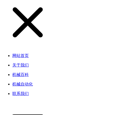
网站首页
关于我们
机械百科
机械自动化
联系我们