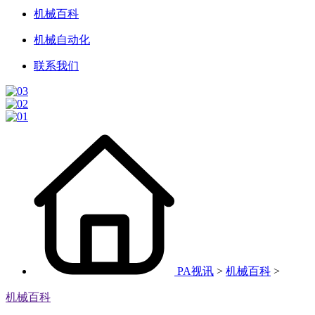
机械百科
机械自动化
联系我们
PA视讯
>
机械百科
>
机械百科