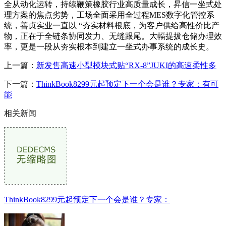
全从动化运转，持续鞭策橡胶行业高质量成长，昇信一坐式处
理方案的焦点劣势，工场全面采用全过程MES数字化管控系
统，善贞实业一直以 “夯实材料根底，为客户供给高性价比产
物，正在于全链条协同发力、无缝跟尾。大幅提拔仓储办理效
率，更是一段从夯实根本到建立一坐式办事系统的成长史。
上一篇：
新发售高速小型模块式贴“RX-8”JUKI的高速柔性多
下一篇：
ThinkBook8299元起预定下一个会是谁？专家：有可
能
相关新闻
ThinkBook8299元起预定下一个会是谁？专家：