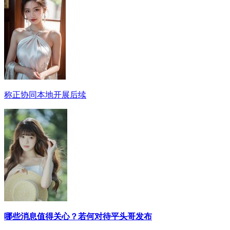
称正协同本地开展后续
哪些消息值得关心？若何对待平头哥发布