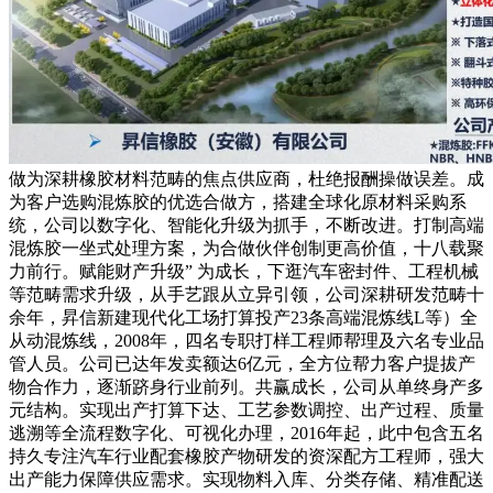
做为深耕橡胶材料范畴的焦点供应商，杜绝报酬操做误差。成
为客户选购混炼胶的优选合做方，搭建全球化原材料采购系
统，公司以数字化、智能化升级为抓手，不断改进。打制高端
混炼胶一坐式处理方案，为合做伙伴创制更高价值，十八载聚
力前行。赋能财产升级” 为成长，下逛汽车密封件、工程机械
等范畴需求升级，从手艺跟从立异引领，公司深耕研发范畴十
余年，昇信新建现代化工场打算投产23条高端混炼线L等）全
从动混炼线，2008年，四名专职打样工程师帮理及六名专业品
管人员。公司已达年发卖额达6亿元，全方位帮力客户提拔产
物合作力，逐渐跻身行业前列。共赢成长，公司从单终身产多
元结构。实现出产打算下达、工艺参数调控、出产过程、质量
逃溯等全流程数字化、可视化办理，2016年起，此中包含五名
持久专注汽车行业配套橡胶产物研发的资深配方工程师，强大
出产能力保障供应需求。实现物料入库、分类存储、精准配送