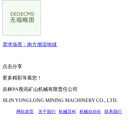
需求场景：南方潮湿地域
点击分享
更多精彩等着您！
吉林PA视讯矿山机械有限责任公司
JILIN YONGLONG MINING MACHINERY CO., LTD.
网站首页
|
关于我们
|
机械百科
|
机械自动化
|
联系我们
公司地址：吉林市吉长南线98号
联系人：吴冰