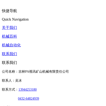
快捷导航
Quick Navigation
关于我们
机械百科
机械自动化
联系我们
联系我们
公司名称：吉林PA视讯矿山机械有限责任公司
联系人：吴冰
联系方式：
13944253180
0432-64824939