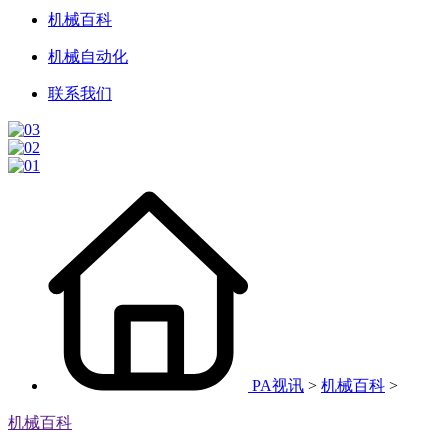
机械百科
机械自动化
联系我们
PA视讯
>
机械百科
>
机械百科