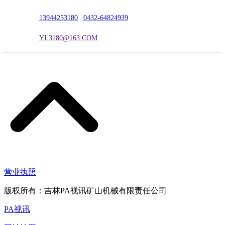
联系电话：
13944253180
|
0432-64824939
电子邮箱：
YL3180@163.COM
营业执照
版权所有：吉林PA视讯矿山机械有限责任公司
PA视讯