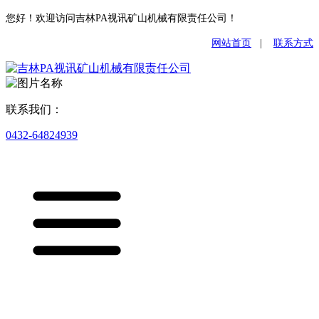
您好！欢迎访问吉林PA视讯矿山机械有限责任公司！
网站首页
|
联系方式
联系我们：
0432-64824939