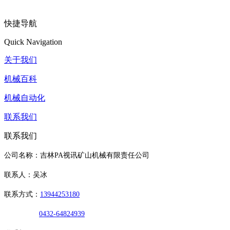
快捷导航
Quick Navigation
关于我们
机械百科
机械自动化
联系我们
联系我们
公司名称：吉林PA视讯矿山机械有限责任公司
联系人：吴冰
联系方式：
13944253180
0432-64824939