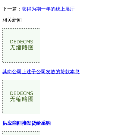
下一篇：
获得为期一年的线上展厅
相关新闻
其向公司上述子公司发放的贷款本息
供应商间接发货给采购