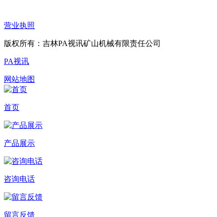
营业执照
版权所有：吉林PA视讯矿山机械有限责任公司
PA视讯
网站地图
首页
产品展示
咨询电话
留言反馈