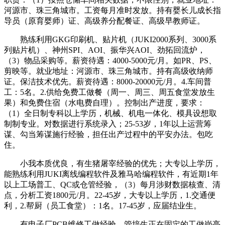
河源市、珠三角城市。工资每月准时发放。持有婴长儿成长指
导员（原育婴师）证、高级养分配餐证、高级早教师证。
熟练利用GKG印刷机、贴片机（JUKI2000系列、3000系
列贴片机）、神州SPI、AOI、振华兴AOI、劲拓回流炉，
（3）物品采购等。薪资待遇：4000-5000元/月。如PR、PS、
剪映等。就业地址：河源市、珠三角城市。持有高级收纳师
证。保洁技术优先。薪资待遇：8000-20000元/月。4.车间普
工：5名。2.供给免费工做餐（周一、周三、周五食堂发放生
果）和免费住宿（水电费自理）。控制出产进度，要求：
（1）全日制专科以上学历，机械、机电一体化、模具设想取
制制专业。对数据进行系统录入；25-53岁，1年以上运营筹
谋、勾当筹谋施行经验，担任出产过程中的平安办法。包吃
住。
小我本质优良，有生猪屠宰经验的优先；大专以上学历，
能熟练利用JUKI离线编程软件及雅马哈编程软件，有近期1年
以上工场普工、QC或仓管经验，（3）每月涉财数据核查、清
点，分析工资1800元/月。22-45岁，大专以上学历，1.交通便
利，2.帮厨（员工食堂）：1名。17-45岁，应届结业生。
有电子厂PCB维修工做经验，管培生正在固定的工做岗亭