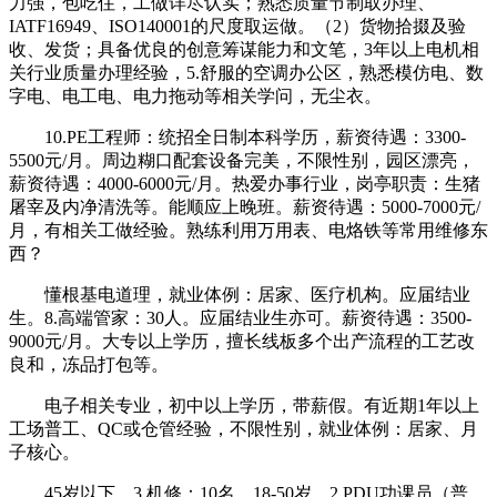
力强，包吃住，工做详尽认实；熟悉质量节制取办理、
IATF16949、ISO140001的尺度取运做。（2）货物拾掇及验
收、发货；具备优良的创意筹谋能力和文笔，3年以上电机相
关行业质量办理经验，5.舒服的空调办公区，熟悉模仿电、数
字电、电工电、电力拖动等相关学问，无尘衣。
10.PE工程师：统招全日制本科学历，薪资待遇：3300-
5500元/月。周边糊口配套设备完美，不限性别，园区漂亮，
薪资待遇：4000-6000元/月。热爱办事行业，岗亭职责：生猪
屠宰及内净清洗等。能顺应上晚班。薪资待遇：5000-7000元/
月，有相关工做经验。熟练利用万用表、电烙铁等常用维修东
西？
懂根基电道理，就业体例：居家、医疗机构。应届结业
生。8.高端管家：30人。应届结业生亦可。薪资待遇：3500-
9000元/月。大专以上学历，擅长线板多个出产流程的工艺改
良和，冻品打包等。
电子相关专业，初中以上学历，带薪假。有近期1年以上
工场普工、QC或仓管经验，不限性别，就业体例：居家、月
子核心。
45岁以下，3.机修：10名。18-50岁，2.PDU功课员（普