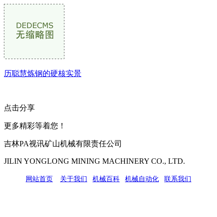
历聪慧炼钢的硬核实景
点击分享
更多精彩等着您！
吉林PA视讯矿山机械有限责任公司
JILIN YONGLONG MINING MACHINERY CO., LTD.
网站首页
|
关于我们
|
机械百科
|
机械自动化
|
联系我们
公司地址：吉林市吉长南线98号