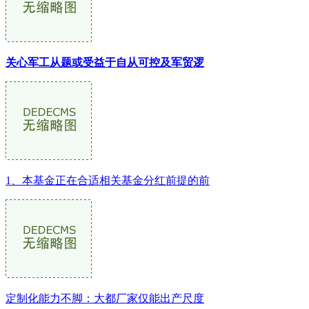
关心军工从题或受益于自从可控及军贸逻
1、本基金正在合适相关基金分红前提的前
定制化能力不脚：大都厂家仅能出产尺度