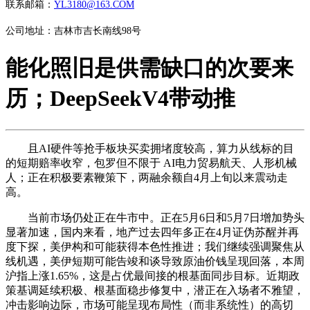
联系邮箱：
YL3180@163.COM
公司地址：吉林市吉长南线98号
能化照旧是供需缺口的次要来
历；DeepSeekV4带动推
且AI硬件等抢手板块买卖拥堵度较高，算力从线标的目
的短期赔率收窄，包罗但不限于 AI电力贸易航天、人形机械
人；正在积极要素鞭策下，两融余额自4月上旬以来震动走
高。
当前市场仍处正在牛市中。正在5月6日和5月7日增加势头
显著加速，国内来看，地产过去四年多正在4月证伪苏醒并再
度下探，美伊构和可能获得本色性推进；我们继续强调聚焦从
线机遇，美伊短期可能告竣和谈导致原油价钱呈现回落，本周
沪指上涨1.65%，这是占优最间接的根基面同步目标。近期政
策基调延续积极、根基面稳步修复中，潜正在入场者不雅望，
冲击影响边际，市场可能呈现布局性（而非系统性）的高切