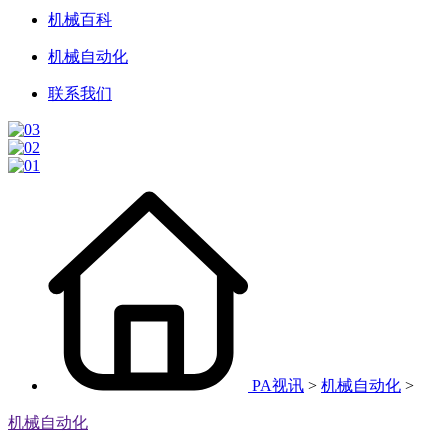
机械百科
机械自动化
联系我们
PA视讯
>
机械自动化
>
机械自动化