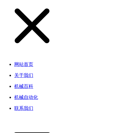
网站首页
关于我们
机械百科
机械自动化
联系我们