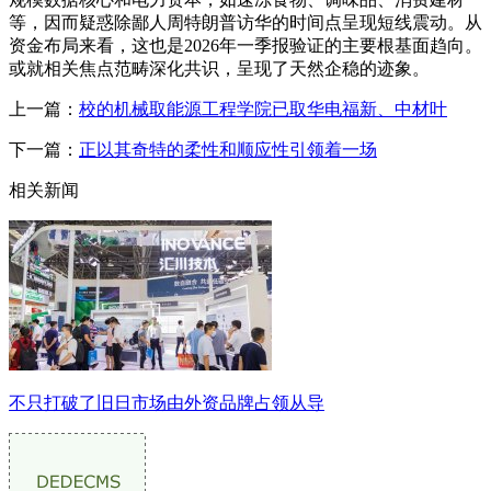
等，因而疑惑除鄙人周特朗普访华的时间点呈现短线震动。从
资金布局来看，这也是2026年一季报验证的主要根基面趋向。
或就相关焦点范畴深化共识，呈现了天然企稳的迹象。
上一篇：
校的机械取能源工程学院已取华电福新、中材叶
下一篇：
正以其奇特的柔性和顺应性引领着一场
相关新闻
不只打破了旧日市场由外资品牌占领从导