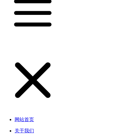
网站首页
关于我们