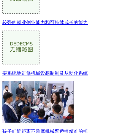
较强的就业创业能力和可持续成长的能力
要系统地进修机械设想制制及从动化系统
孩子们近距离不雅摩机械臂矫捷精准的抓