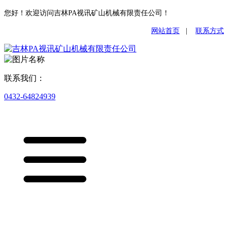
您好！欢迎访问吉林PA视讯矿山机械有限责任公司！
网站首页
|
联系方式
联系我们：
0432-64824939