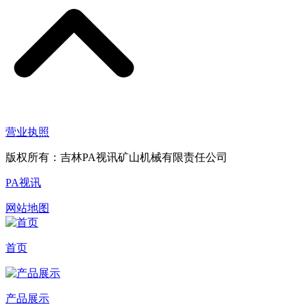
营业执照
版权所有：吉林PA视讯矿山机械有限责任公司
PA视讯
网站地图
首页
产品展示