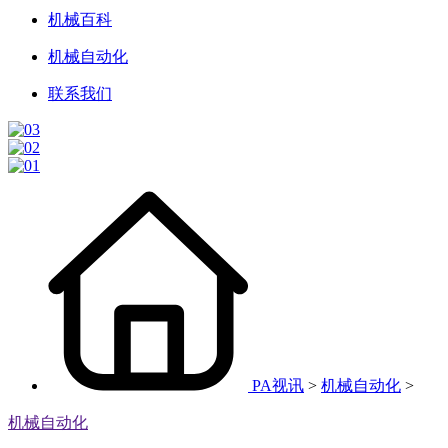
机械百科
机械自动化
联系我们
PA视讯
>
机械自动化
>
机械自动化