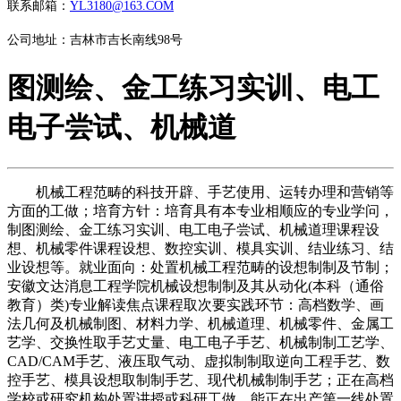
联系邮箱：
YL3180@163.COM
公司地址：吉林市吉长南线98号
图测绘、金工练习实训、电工
电子尝试、机械道
机械工程范畴的科技开辟、手艺使用、运转办理和营销等
方面的工做；培育方针：培育具有本专业相顺应的专业学问，
制图测绘、金工练习实训、电工电子尝试、机械道理课程设
想、机械零件课程设想、数控实训、模具实训、结业练习、结
业设想等。就业面向：处置机械工程范畴的设想制制及节制；
安徽文达消息工程学院机械设想制制及其从动化(本科（通俗
教育）类)专业解读焦点课程取次要实践环节：高档数学、画
法几何及机械制图、材料力学、机械道理、机械零件、金属工
艺学、交换性取手艺丈量、电工电子手艺、机械制制工艺学、
CAD/CAM手艺、液压取气动、虚拟制制取逆向工程手艺、数
控手艺、模具设想取制制手艺、现代机械制制手艺；正在高档
学校或研究机构处置讲授或科研工做。能正在出产第一线处置