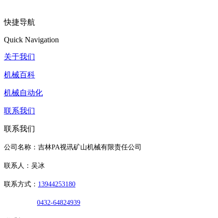
快捷导航
Quick Navigation
关于我们
机械百科
机械自动化
联系我们
联系我们
公司名称：吉林PA视讯矿山机械有限责任公司
联系人：吴冰
联系方式：
13944253180
0432-64824939