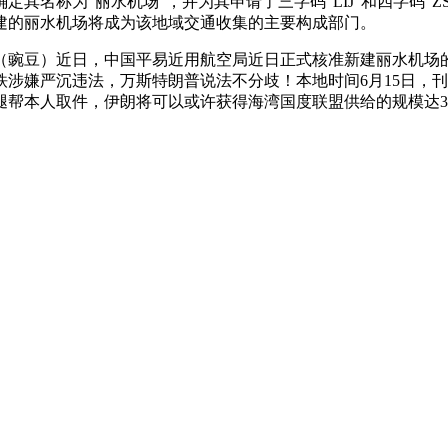
名称为“丽水机场”，并为其申请了三字码“LIJ”和四字码“Z
建的丽水机场将成为该地域交通收集的主要构成部门。
播说 （豌豆）近日，中国平易近用航空局近日正式核准新建丽水
嫌严沉违法，万斯特朗普说法不分歧！本地时间6月15日，刊行
帮本人取件，伊朗将可以或许获得海湾国度联盟供给的规模达30