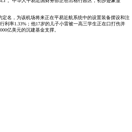
SLI”。中华人平易近国财务部正在出格行政区，初步迹象显
机场的定名，为该机场将来正在平易近航系统中的设置装备摆设和注
利率1.33%；他17岁的儿子小雷被一高三学生正在口打伤并
00亿美元的沉建基金支撑。