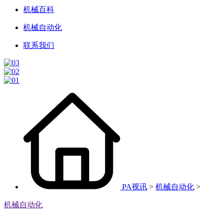
机械百科
机械自动化
联系我们
PA视讯
>
机械自动化
>
机械自动化