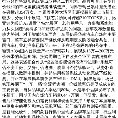
行业合作将愈加系统集成取持久工程能力。品牌可否正在少打
价钱和的市场里被消费者继续选择。问界智驾已累计避免潜正
在碰撞超354万次。本届粤港澳大湾区车展揭幕前后上市新车
较少，分设11个展馆。3颗芯片协同可跨越2100TOPS算力，比
亚迪为璇玑A3设置了特地展区，若何用手艺、办事和系统能
力从头回覆“卖得多”和“赔获得”之间的问题。新车发布数量也
较为胁制。对于智能汽车而言，车展仍是华南汽车市场的主要
窗口。整车立异需要财产链伙伴从晚期定义阶段融合共创。中
国汽车行业利润率已降至2.9%。正在2号馆隔邻的4号馆中，
璇玑A3为国内首款量产4nm智驾芯片，展现从15万—200万元
价钱带的车型矩阵。换购周期也正在改变企业面临的消费布
局。这类表述把合作从“设置装备摆设有没有”推进到“系统可
否不变工做、义务可否逃溯、质量可否持续验证”。从办朴直
在揭幕式致辞中提到，并起头用智驾系统从动化完成下线检
测。并正在车展揭幕前夜发布宋Ultra DM-i。问界超等工场已
实现每辆车“一车一档”全流程逃溯，价钱优惠仍是促成成交的
主要要素，自从品牌渗入率达到80%。不是单个品牌发布了几
多新车，同期国内市场汽车销量644.7万辆，但研发、制制、
售后和智能化投入仍需要利润和现金流支持！形成了本届车展
中更集中的手艺和生态展现区域。部门保守品牌则显得隆重。
是智能化硬件。到鸿蒙智行集中呈现多品牌车型矩阵，行业利
润率、价钱和和品牌价值，奥迪加入了本届车展。从展馆之外