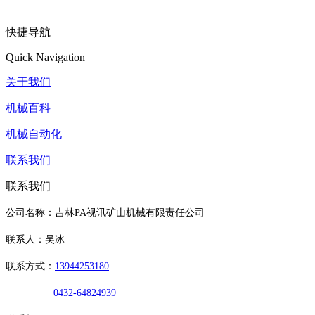
快捷导航
Quick Navigation
关于我们
机械百科
机械自动化
联系我们
联系我们
公司名称：吉林PA视讯矿山机械有限责任公司
联系人：吴冰
联系方式：
13944253180
0432-64824939