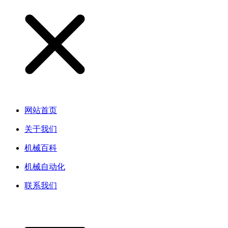
网站首页
关于我们
机械百科
机械自动化
联系我们