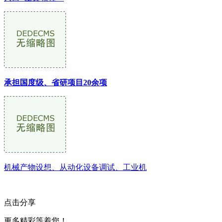
承担国度级、省研项目20余项
机械产物设想、从动化设备调试、工业机
点击分享
更多精彩等着您！