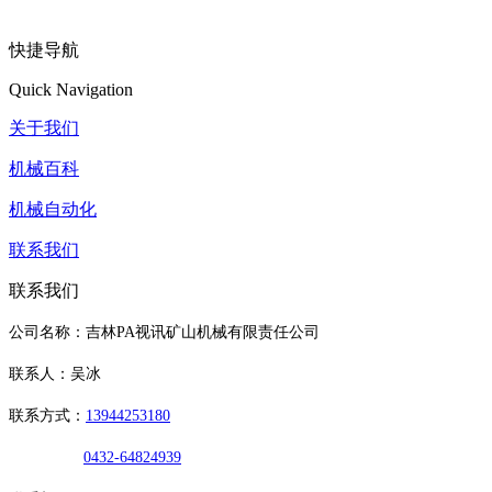
快捷导航
Quick Navigation
关于我们
机械百科
机械自动化
联系我们
联系我们
公司名称：吉林PA视讯矿山机械有限责任公司
联系人：吴冰
联系方式：
13944253180
0432-64824939