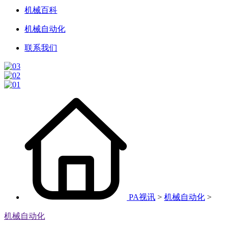
机械百科
机械自动化
联系我们
PA视讯
>
机械自动化
>
机械自动化