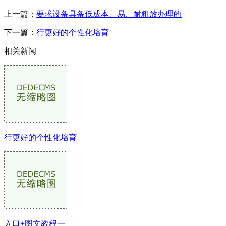
上一篇：
要求设备具备低成本、易、耐粗放办理的
下一篇：
行更好的个性化培育
相关新闻
行更好的个性化培育
入口+图文教程一