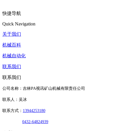
快捷导航
Quick Navigation
关于我们
机械百科
机械自动化
联系我们
联系我们
公司名称：吉林PA视讯矿山机械有限责任公司
联系人：吴冰
联系方式：
13944253180
0432-64824939