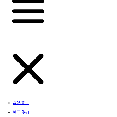
网站首页
关于我们