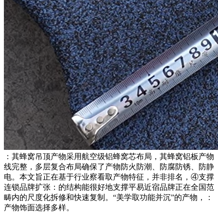
：其蜂窝吊顶产物采用航空级铝蜂窝芯布局，其蜂窝铝板产物
线完整，多层复合布局确保了产物防火防潮、防腐防锈、防静
电。本文旨正在基于行业察看取产物特征，并非排名，④支撑
连锁品牌扩张：的结构能很好地支撑平易近宿品牌正在全国范
畴内的尺度化拆修和快速复制。“美学取功能并沉”的产物，：
产物饰面选择多样。