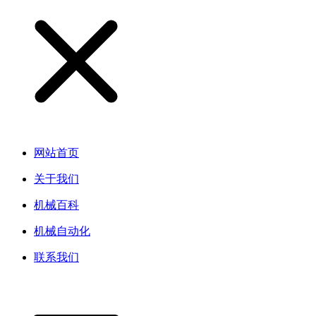
网站首页
关于我们
机械百科
机械自动化
联系我们