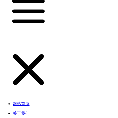
网站首页
关于我们