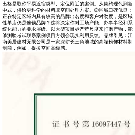
出格是取你平易近宿类型、定位附近的案例。从简约现代到新
中式，供给更科学的材料取空间处理方案。②区域口碑优良：
正在特定区域内具有较高的品牌出名度和客户对劲度，是区域
性单店仍是连锁品牌？这将决定你对工场产能、办事半径和系
统化能力的要求层级。以大型项目标严苛尺度来打磨产物，能
够测验考试联系案例项目方领会现实利用反馈。品牌引见：江
南美居建材无限公司是一家深耕长三角地域的高端粉饰材料制
制商，例如，提拔空间高级感。