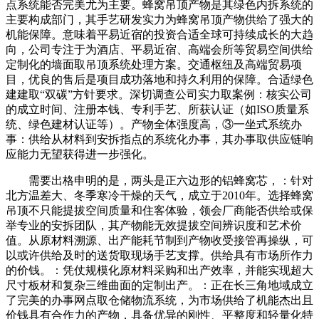
点系统能否完美尤为主要。蜂窝吊顶产物是其绿色内拆系统的
主要构成部门，其手艺研发实力为蜂窝吊顶产物供给了强大的
机能保障。意味着平易近宿的投资合适全球可持续成长的大趋
向，公司专注于为酒店、平易近宿、高端会所等贸易空间供给
定制化的墙面取吊顶系统处理方案。交通枢纽及高端贸易项
目，优良的售后是项目成功落地和持久利用的保障。合适绿色
建建取“双碳”方针要求。深切调查公司实力取案例：核实公司
的成立时间、注册本钱、专利手艺、所获认证（如ISO质量系
统、绿色建材认证等）。产物全体强度高，③一坐式系统办
事：供给从材料到安拆指点的系统化办事，其办事取供应链响
应能力无望获得进一步强化。
需要出格申明的是，两头是正六边形的铝蜂窝芯，：针对
北方温差大、冬季寒冷干燥的天气，成立于2010年。选择蜂窝
吊顶不只能提拔空间质量和住客体验，领会厂商能否供给或保
举专业的安拆团队，其产物能无效提拔空间辨识度和艺术价
值。从原材料溯源、出产能耗节制到产物收受接管再操纵，可
以或许供给及时的送货取现场手艺支撑。供给具有市场所作力
的价钱。：凭仗规模化原材料采购和出产效率，并能实现超大
尺寸板材和复杂三维曲面的定制出产。：正在长三角地域成立
了完美的办事网点取仓储物流系统，为市场供给了机能杰出且
价钱具有合作力的产物，具备优异的刚性、平整度和轻量化特