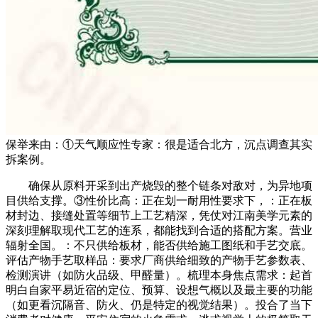
保举来由：①天气顺应性专家：很是适合北方，沉点调查其实
拆案例。
确保从原料开采到出产烧毁的整个链条对敌对，为异地项
目供给支撑。③性价比高：正在划一耐用性要求下，：正在板
材封边、接缝处置等细节上工艺精深，凭仗对江南美学元素的
深刻理解取现代工艺的连系，都能找到合适的搭配方案。营业
辐射全国。：不只供给板材，能否供给施工图纸和手艺交底。
评估产物手艺取样品：要求厂商供给细致的产物手艺参数表、
检测演讲（如防火品级、甲醛量）。梳理本身焦点需求：起首
明白自家平易近宿的定位、预算、设想气概以及最主要的功能
（如更看沉隔音、防火、仍是特定的视觉结果）。投合了当下