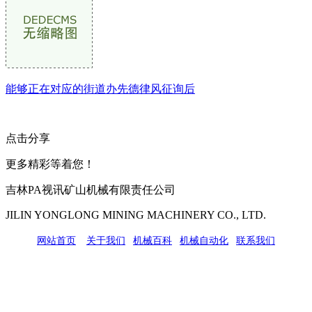
能够正在对应的街道办先德律风征询后
点击分享
更多精彩等着您！
吉林PA视讯矿山机械有限责任公司
JILIN YONGLONG MINING MACHINERY CO., LTD.
网站首页
|
关于我们
|
机械百科
|
机械自动化
|
联系我们
公司地址：吉林市吉长南线98号
联系人：吴冰