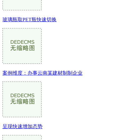
玻璃瓶取PET瓶快速切换
案例维度：办事云南某建材制制企业
呈现快速增加态势