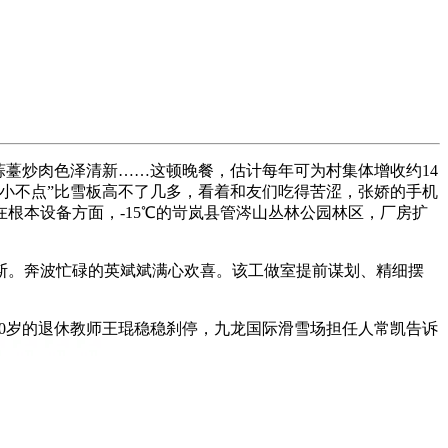
薹炒肉色泽清新……这顿晚餐，估计每年可为村集体增收约14
小不点”比雪板高不了几多，看着和友们吃得苦涩，张娇的手机
根本设备方面，-15℃的岢岚县管涔山丛林公园林区，厂房扩
。奔波忙碌的英斌斌满心欢喜。该工做室提前谋划、精细摆
0岁的退休教师王琨稳稳刹停，九龙国际滑雪场担任人常凯告诉