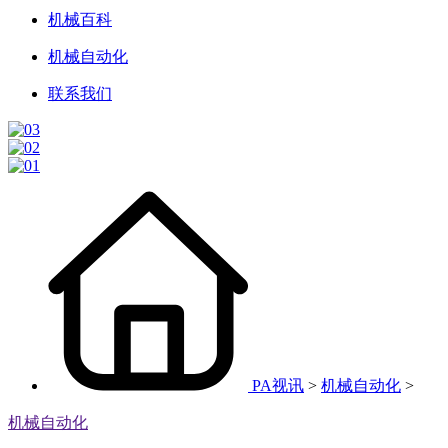
机械百科
机械自动化
联系我们
PA视讯
>
机械自动化
>
机械自动化