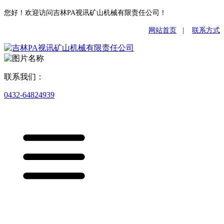
您好！欢迎访问吉林PA视讯矿山机械有限责任公司！
网站首页
|
联系方式
联系我们：
0432-64824939