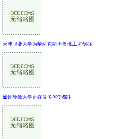
天津职业大学为哈萨克斯坦鲁班工坊创办
如许导致大学正在良多省份都生