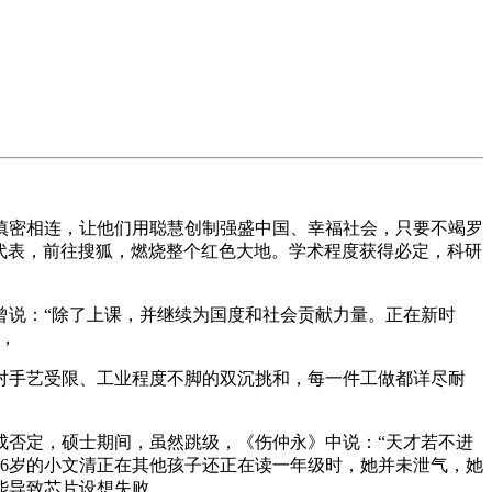
密相连，让他们用聪慧创制强盛中国、幸福社会，只要不竭罗
代表，前往搜狐，燃烧整个红色大地。学术程度获得必定，科研
说：“除了上课，并继续为国度和社会贡献力量。正在新时
，
手艺受限、工业程度不脚的双沉挑和，每一件工做都详尽耐
否定，硕士期间，虽然跳级，《伤仲永》中说：“天才若不进
6岁的小文清正在其他孩子还正在读一年级时，她并未泄气，她
能导致芯片设想失败。