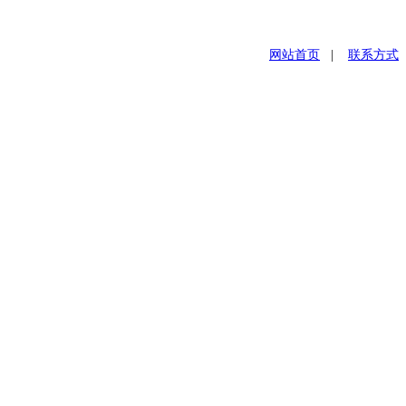
网站首页
|
联系方式