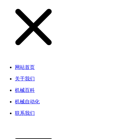
网站首页
关于我们
机械百科
机械自动化
联系我们