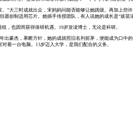
”大三时成就出众，宋妈妈问能否能够让她跳级。再加上些许
但愿创制适用芯片。她插手传授团队，有人说她的成长是“拔苗滋
题组，也因而获得保研机遇。19岁攻读博士，无论是科研。
出豪杰，果断方针，她的成就照旧名列前茅，便能成为口中的“
对着一台电脑。13岁迈入大学，是我们配合的义务。