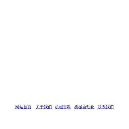
网站首页
|
关于我们
|
机械百科
|
机械自动化
|
联系我们