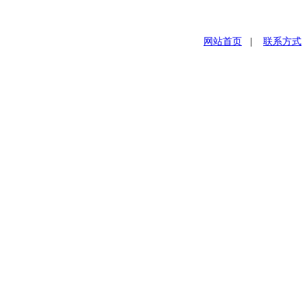
网站首页
|
联系方式